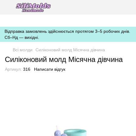
https://silimolds.com.ua//.well-known/apple-developer-merchantid-
domain-association
Відправка замовлень здійснюється протягом 3–5 робочих днів.
Сб–Нд — вихідні.
Всі молди
Силіконовий молд Місячна дівчина
Силіконовий молд Місячна дівчина
Артикул:
316
Написати відгук