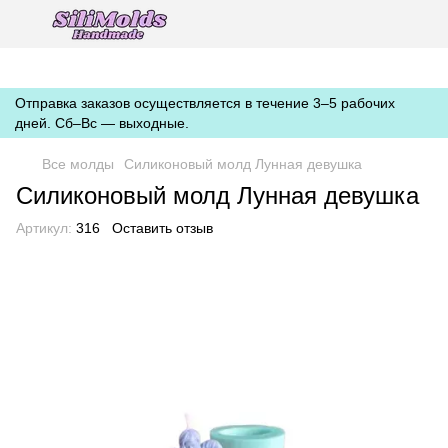
https://silimolds.com.ua//.well-known/apple-developer-merchantid-
domain-association
Отправка заказов осуществляется в течение 3–5 рабочих
дней. Сб–Вс — выходные.
Все молды
Силиконовый молд Лунная девушка
Силиконовый молд Лунная девушка
Артикул:
316
Оставить отзыв