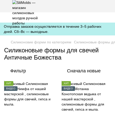
https://silimolds.com.ua//.well-known/apple-developer-merchantid-
domain-association
Отправка заказов осуществляется в течение 3–5 рабочих
дней. Сб–Вс — выходные.
Силиконовие форми по категориям
Силиконовые формы дл
Силиконовые формы для свечей
Античные Божества
Фильтр
Сначала новые
ХИТ
ХИТ
ВИДЕО
ВИДЕО