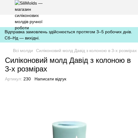
https://silimolds.com.ua//.well-known/apple-developer-merchantid-
domain-association
Відправка замовлень здійснюється протягом 3–5 робочих днів.
Сб–Нд — вихідні.
Всі молди
Силіконовий молд Давід з колоною в 3-х розмірах
Силіконовий молд Давід з колоною в
3-х розмірах
Артикул:
230
Написати відгук