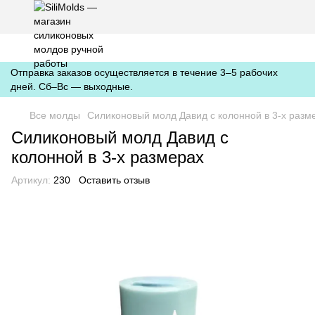
https://silimolds.com.ua//.well-known/apple-developer-merchantid-
domain-association
Отправка заказов осуществляется в течение 3–5 рабочих
дней. Сб–Вс — выходные.
Все молды
Силиконовый молд Давид с колонной в 3-х разм
Силиконовый молд Давид с
колонной в 3-х размерах
Артикул:
230
Оставить отзыв