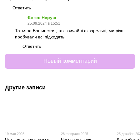
Ответить
Євген Неруш
25.09.2024 в 15:51
Татьяна Башинская, так звичайні акварельні, ми різні
пробували всі підходять
Ответить
Новый комментарий
Другие записи
19 мая 2025
28 февраля 2025
25 декабря 20
Что делать свечерам в
Весенние свечи:
Как работат