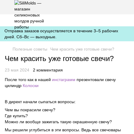
https://silimolds.com.ua//.well-known/apple-developer-merchantid-
domain-association
Отправка заказов осуществляется в течение 3–5 рабочих
дней. Сб–Вс — выходные.
Полезные советы
Чем красить уже готовые свечи?
Чем красить уже готовые свечи?
23 мая 2024
2 комментария
После того как в нашей
инстаграмм
презентовали свечу
цилиндр
Колоски
В директ начали сыпаться вопросы:
Чем вы покрасили свечу?
Где купить?
Можно ли вообще зажигать такую ​​окрашенную свечу?
Мы решили углубиться в эти вопросы. Ведь все свечовары