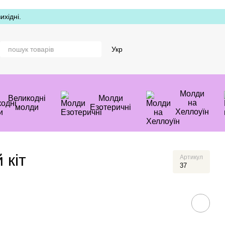
хідні.
Укр
Молди
Великодні
Молди
на
молди
Езотеричні
Хеллоуїн
 кіт
Артикул
37