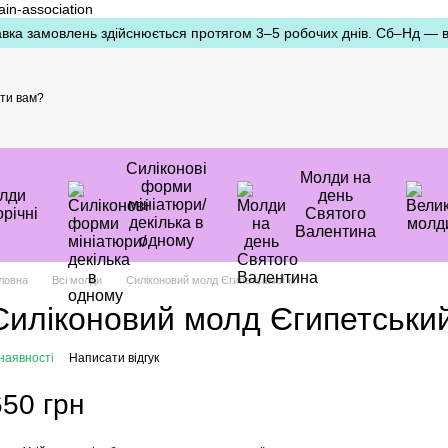
ain-association
вка замовлень здійснюється протягом 3–5 робочих днів. Сб–Нд — ви
ти вам?
Силіконові
Молди на
форми
лди
день
мініатюри/
річні
Святого
декілька в
Валентина
одному
ловна
Всі молди
Силіконовий молд Єгипетський кіт
Силіконовий молд Єгипетський
наявності
Написати відгук
650 грн