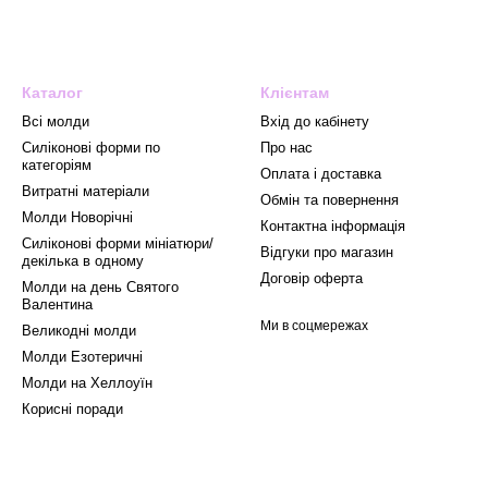
Каталог
Клієнтам
Всі молди
Вхід до кабінету
Силіконові форми по
Про нас
категоріям
Оплата і доставка
Витратні матеріали
Обмін та повернення
Mолди Новорічні
Контактна інформація
Силіконові форми мініатюри/
Відгуки про магазин
декілька в одному
Договір оферта
Молди на день Святого
Валентина
Ми в соцмережах
Великодні молди
Молди Езотеричні
Молди на Хеллоуїн
Корисні поради