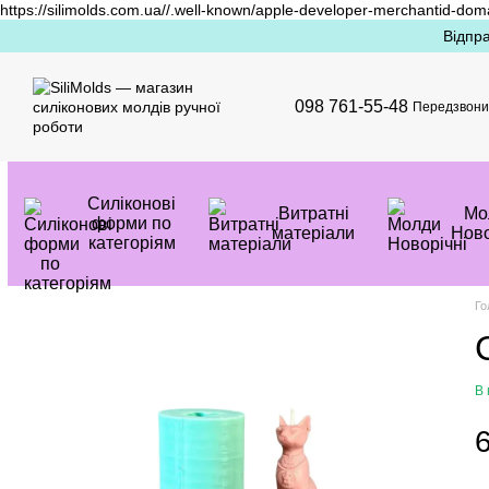
https://silimolds.com.ua//.well-known/apple-developer-merchantid-dom
Перейти до основного контенту
Відпра
098 761-55-48
Передзвони
Силіконові
Витратні
Mо
форми по
матеріали
Ново
категоріям
Го
В 