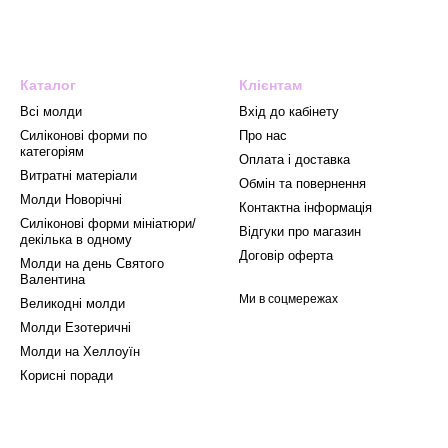
Каталог
Клієнтам
Всі молди
Вхід до кабінету
Силіконові форми по
Про нас
категоріям
Оплата і доставка
Витратні матеріали
Обмін та повернення
Mолди Новорічні
Контактна інформація
Силіконові форми мініатюри/
Відгуки про магазин
декілька в одному
Договір оферта
Молди на день Святого
Валентина
Ми в соцмережах
Великодні молди
Молди Езотеричні
Молди на Хеллоуїн
Корисні поради