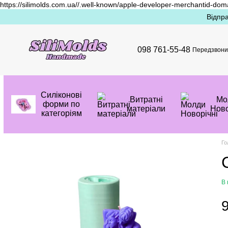
https://silimolds.com.ua//.well-known/apple-developer-merchantid-dom
Перейти до основного контенту
Відпра
098 761-55-48
Передзвони
Силіконові
Витратні
Mо
форми по
матеріали
Ново
категоріям
Го
В 