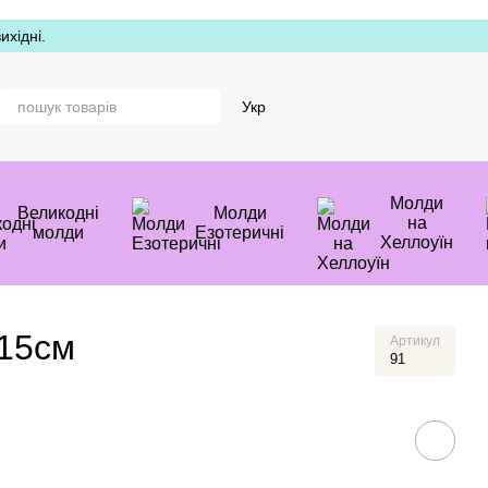
хідні.
Укр
Молди
Великодні
Молди
на
молди
Езотеричні
Хеллоуїн
 15см
Артикул
91