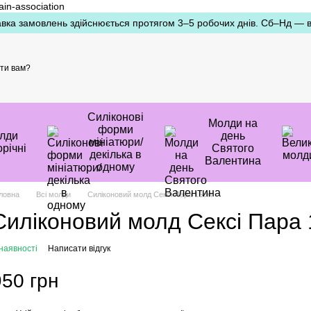
ain-association
вка замовлень здійснюється протягом 3–5 робочих днів. Сб–Нд — ви
ти вам?
Силіконові
Молди на
форми
лди
день
мініатюри/
річні
Святого
декілька в
Валентина
одному
ловна
Всі молди
Силіконовий молд Сексі Пара 15см
Силіконовий молд Сексі Пара
наявності
Написати відгук
950 грн