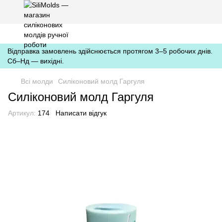
https://silimolds.com.ua//.well-known/apple-developer-merchantid-
domain-association
Відправка замовлень здійснюється протягом 3–5 робочих днів.
Сб–Нд — вихідні.
Всі молди
Силіконовий молд Гаргуля
Силіконовий молд Гаргуля
Артикул:
174
Написати відгук