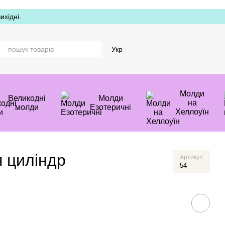
хідні.
Укр
Молди
Великодні
Молди
на
молди
Езотеричні
Хеллоуїн
 циліндр
Артикул
54