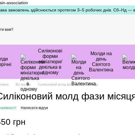
ain-association
вка замовлень здійснюється протягом 3–5 робочих днів. Сб–Нд — ви
ти вам?
Силіконові
Молди на
форми
лди
день
мініатюри/
річні
Святого
декілька в
Валентина
одному
ловна
Всі молди
Силіконовий молд фази місяця циліндр
Силіконовий молд фази місяця
наявності
Написати відгук
550 грн