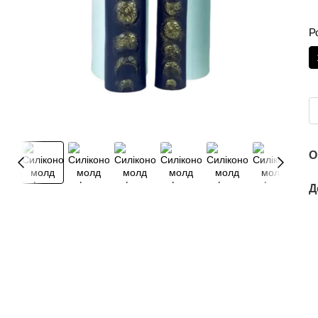
Р
О
Д