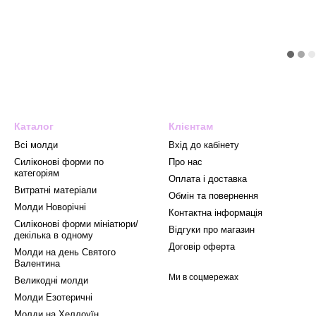
Каталог
Клієнтам
Всі молди
Вхід до кабінету
Силіконові форми по
Про нас
категоріям
Оплата і доставка
Витратні матеріали
Обмін та повернення
Mолди Новорічні
Контактна інформація
Силіконові форми мініатюри/
Відгуки про магазин
декілька в одному
Договір оферта
Молди на день Святого
Валентина
Ми в соцмережах
Великодні молди
Молди Езотеричні
Молди на Хеллоуїн