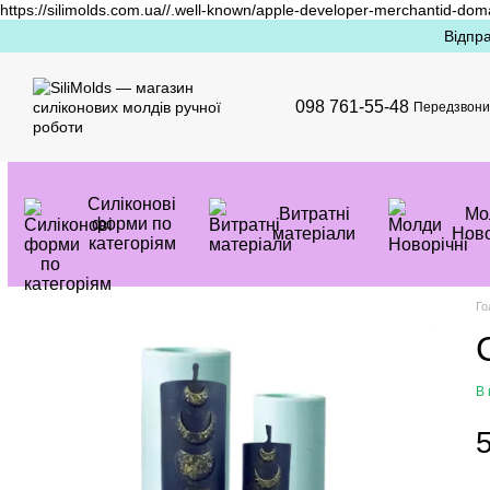
https://silimolds.com.ua//.well-known/apple-developer-merchantid-dom
Перейти до основного контенту
Відпра
098 761-55-48
Передзвони
Силіконові
Витратні
Mо
форми по
матеріали
Ново
категоріям
Го
В 