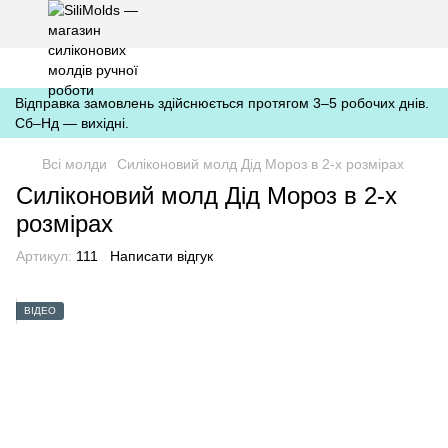
https://silimolds.com.ua//.well-known/apple-developer-merchantid-
domain-association
Відправка замовлень здійснюється протягом 3–5 робочих днів.
Сб–Нд — вихідні.
Всі молди
Силіконовий молд Дід Мороз в 2-х розмірах
Силіконовий молд Дід Мороз в 2-х
розмірах
Артикул:
111
Написати відгук
ВІДЕО