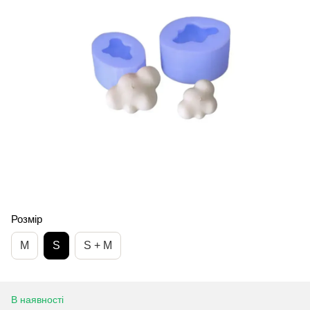
Розмір
М
S
S + M
В наявності