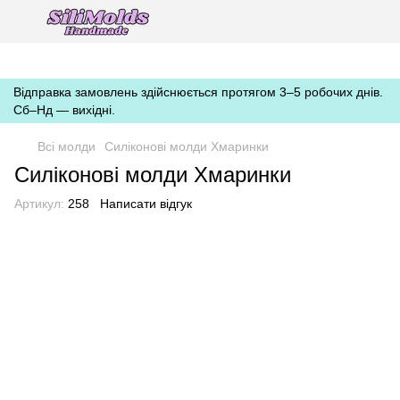
https://silimolds.com.ua//.well-known/apple-developer-merchantid-
domain-association
Відправка замовлень здійснюється протягом 3–5 робочих днів.
Сб–Нд — вихідні.
Всі молди
Силіконові молди Хмаринки
Силіконові молди Хмаринки
Артикул:
258
Написати відгук