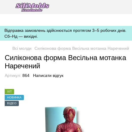
https://silimolds.com.ua//.well-known/apple-developer-merchantid-
domain-association
Відправка замовлень здійснюється протягом 3–5 робочих днів.
Сб–Нд — вихідні.
Всі молди
Силіконова форма Весільна мотанка Наречений
Силіконова форма Весільна мотанка
Наречений
Артикул:
864
Написати відгук
ХІТ
НОВИНКА
ВІДЕО