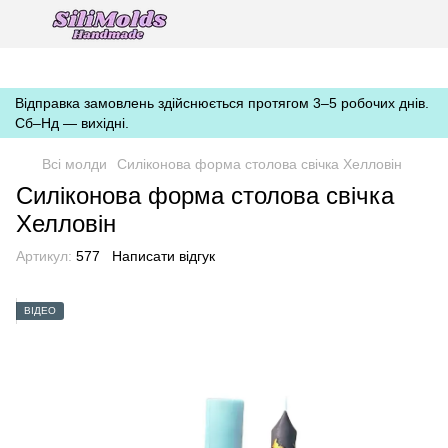
https://silimolds.com.ua//.well-known/apple-developer-merchantid-
domain-association
Відправка замовлень здійснюється протягом 3–5 робочих днів.
Сб–Нд — вихідні.
Всі молди
Силіконова форма столова свічка Хелловін
Силіконова форма столова свічка
Хелловін
Артикул:
577
Написати відгук
ВІДЕО