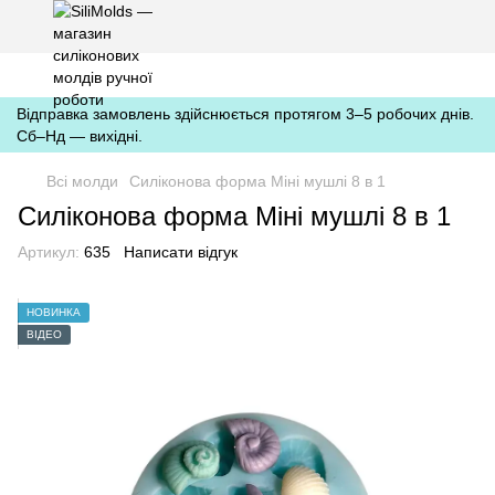
https://silimolds.com.ua//.well-known/apple-developer-merchantid-
domain-association
Відправка замовлень здійснюється протягом 3–5 робочих днів.
Сб–Нд — вихідні.
Всі молди
Силіконова форма Міні мушлі 8 в 1
Силіконова форма Міні мушлі 8 в 1
Артикул:
635
Написати відгук
НОВИНКА
ВІДЕО