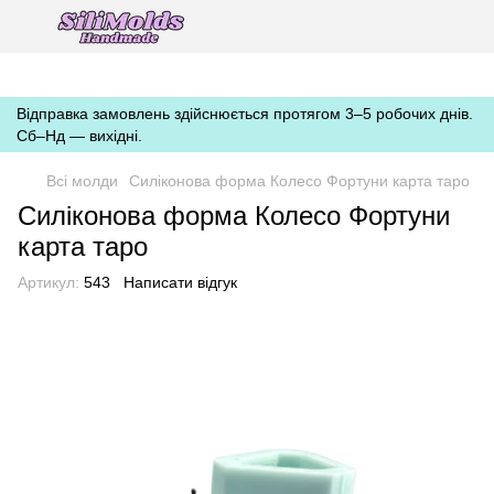
https://silimolds.com.ua//.well-known/apple-developer-merchantid-
domain-association
Відправка замовлень здійснюється протягом 3–5 робочих днів.
Сб–Нд — вихідні.
Всі молди
Силіконова форма Колесо Фортуни карта таро
Силіконова форма Колесо Фортуни
карта таро
Артикул:
543
Написати відгук