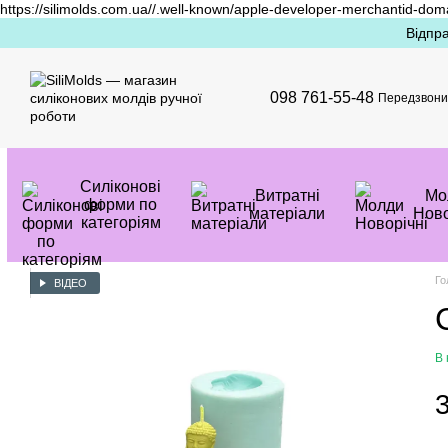
https://silimolds.com.ua//.well-known/apple-developer-merchantid-dom
Перейти до основного контенту
Відпра
098 761-55-48
Передзвони
Силіконові
Витратні
Mо
форми по
матеріали
Ново
категоріям
Го
ВІДЕО
В 