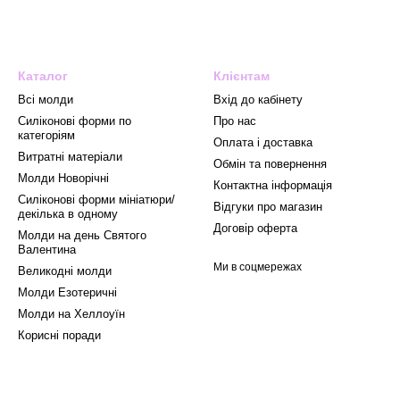
Каталог
Клієнтам
Всі молди
Вхід до кабінету
Силіконові форми по
Про нас
категоріям
Оплата і доставка
Витратні матеріали
Обмін та повернення
Mолди Новорічні
Контактна інформація
Силіконові форми мініатюри/
Відгуки про магазин
декілька в одному
Договір оферта
Молди на день Святого
Валентина
Ми в соцмережах
Великодні молди
Молди Езотеричні
Молди на Хеллоуїн
Корисні поради