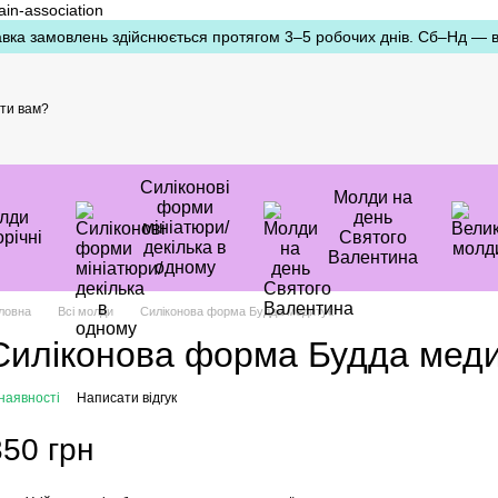
ain-association
вка замовлень здійснюється протягом 3–5 робочих днів. Сб–Нд — ви
ти вам?
Силіконові
Молди на
форми
лди
день
мініатюри/
річні
Святого
декілька в
Валентина
одному
ловна
Всі молди
Силіконова форма Будда медитує
Силіконова форма Будда мед
наявності
Написати відгук
350 грн