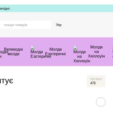
хідні.
Укр
Молди
Великодні
Молди
на
молди
Езотеричні
Хеллоуїн
итує
Артикул
476