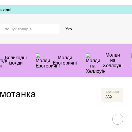
хідні.
Укр
Молди
Великодні
Молди
на
молди
Езотеричні
Хеллоуїн
-мотанка
Артикул
859