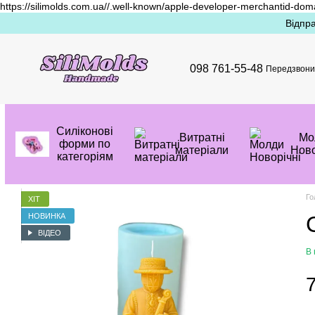
https://silimolds.com.ua//.well-known/apple-developer-merchantid-dom
Перейти до основного контенту
Відпра
098 761-55-48
Передзвони
Силіконові
Витратні
Mо
форми по
матеріали
Ново
категоріям
Го
ХІТ
НОВИНКА
ВІДЕО
В 