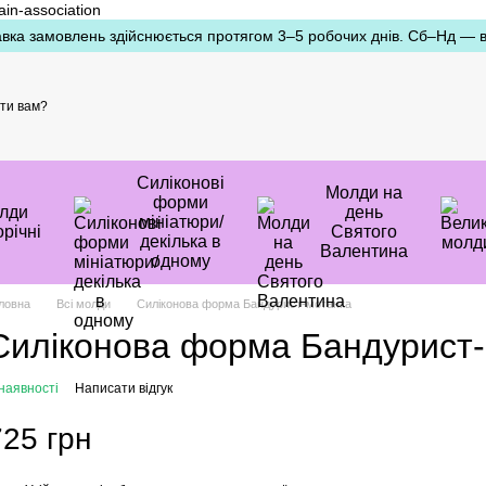
ain-association
вка замовлень здійснюється протягом 3–5 робочих днів. Сб–Нд — ви
ти вам?
Силіконові
Молди на
форми
лди
день
мініатюри/
річні
Святого
декілька в
Валентина
одному
ловна
Всі молди
Силіконова форма Бандурист-мотанка
Силіконова форма Бандурист
наявності
Написати відгук
725 грн