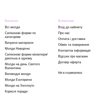
Каталог
Клієнтам
Всі молди
Вхід до кабінету
Силіконові форми по
Про нас
категоріям
Оплата і доставка
Витратні матеріали
Обмін та повернення
Mолди Новорічні
Контактна інформація
Силіконові форми мініатюри/
Відгуки про магазин
декілька в одному
Договір оферта
Молди на день Святого
Валентина
Ми в соцмережах
Великодні молди
Молди Езотеричні
Молди на Хеллоуїн
Корисні поради