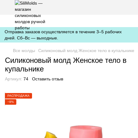
https://silimolds.com.ua//.well-known/apple-developer-merchantid-
domain-association
Отправка заказов осуществляется в течение 3–5 рабочих
дней. Сб–Вс — выходные.
Все молды
Силиконовый молд Женское тело в купальнике
Силиконовый молд Женское тело в
купальнике
Артикул:
74
Оставить отзыв
РАСПРОДАЖА
−9%