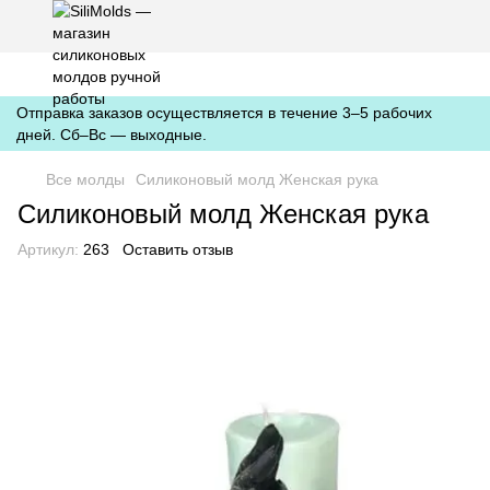
https://silimolds.com.ua//.well-known/apple-developer-merchantid-
domain-association
Отправка заказов осуществляется в течение 3–5 рабочих
дней. Сб–Вс — выходные.
Все молды
Силиконовый молд Женская рука
Силиконовый молд Женская рука
Артикул:
263
Оставить отзыв