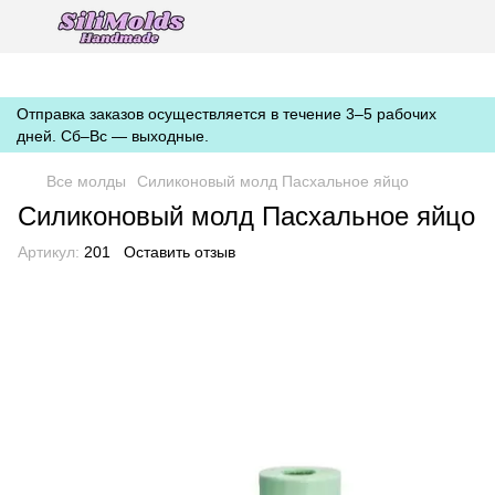
https://silimolds.com.ua//.well-known/apple-developer-merchantid-
domain-association
Отправка заказов осуществляется в течение 3–5 рабочих
дней. Сб–Вс — выходные.
Все молды
Силиконовый молд Пасхальное яйцо
Силиконовый молд Пасхальное яйцо
Артикул:
201
Оставить отзыв