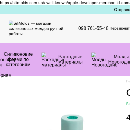
https://silimolds.com.ua//.well-known/apple-developer-merchantid-dom
Перейти к основному контенту
Отправк
098 761-55-48
Перезвонит
Силиконовие
Расходные
Mолды
форми по
материалы
Новогодн
категориям
Гл
В