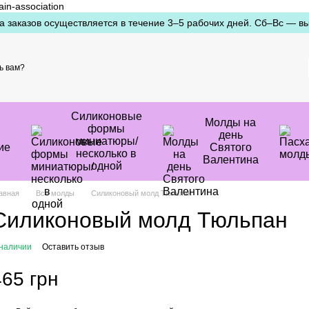
ain-association
а заказов осуществляется в течение 3–5 рабочих дней. Сб–Вс — в
ь вам?
Силиконовые
Молды на
формы
день
миниатюры/
ие
Святого
несколько в
Валентина
одной
авная
Все молды
Силиконовый молд Тюльпан
Силиконовый молд Тюльпан
 наличии
Оставить отзыв
465 грн