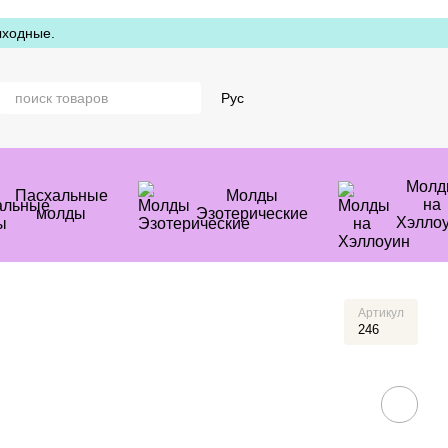
ыходные.
Рус
Молд
Пасхальные
Молды
на
молды
Эзотерические
Хэлло
Артикул
246