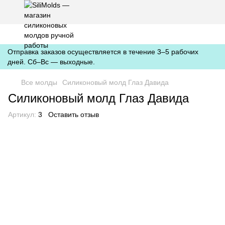
https://silimolds.com.ua//.well-known/apple-developer-merchantid-
domain-association
Отправка заказов осуществляется в течение 3–5 рабочих
дней. Сб–Вс — выходные.
Все молды
Силиконовый молд Глаз Давида
Силиконовый молд Глаз Давида
Артикул:
3
Оставить отзыв