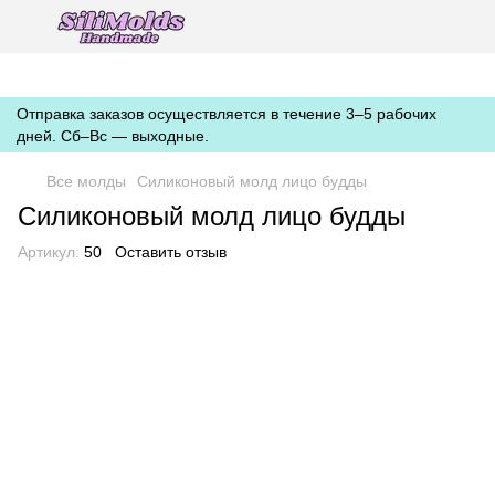
https://silimolds.com.ua//.well-known/apple-developer-merchantid-
domain-association
Отправка заказов осуществляется в течение 3–5 рабочих
дней. Сб–Вс — выходные.
Все молды
Силиконовый молд лицо будды
Силиконовый молд лицо будды
Артикул:
50
Оставить отзыв