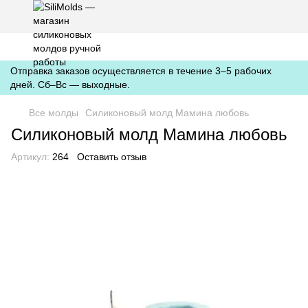
https://silimolds.com.ua//.well-known/apple-developer-merchantid-
domain-association
Отправка заказов осуществляется в течение 3–5 рабочих
дней. Сб–Вс — выходные.
Все молды
Силиконовый молд Мамина любовь
Силиконовый молд Мамина любовь
Артикул:
264
Оставить отзыв