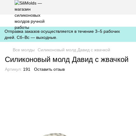
https://silimolds.com.ua//.well-known/apple-developer-merchantid-
domain-association
Отправка заказов осуществляется в течение 3–5 рабочих
дней. Сб–Вс — выходные.
Все молды
Силиконовый молд Давид с жвачкой
Силиконовый молд Давид с жвачкой
Артикул:
191
Оставить отзыв