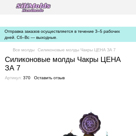
https://silimolds.com.ua//.well-known/apple-developer-merchantid-
domain-association
Отправка заказов осуществляется в течение 3–5 рабочих
дней. Сб–Вс — выходные.
Все молды
Силиконовые молды Чакры ЦЕНА ЗА 7
Силиконовые молды Чакры ЦЕНА
ЗА 7
Артикул:
370
Оставить отзыв