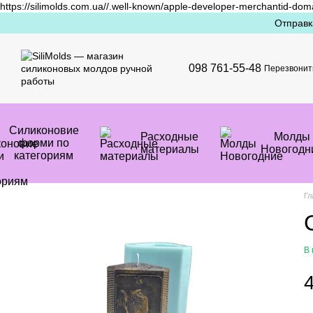
https://silimolds.com.ua//.well-known/apple-developer-merchantid-dom
Перейти к основному контенту
Отправк
098 761-55-48
Перезвонит
Силиконовие
Расходные
Mолды
форми по
материалы
Новогодн
категориям
Гл
В