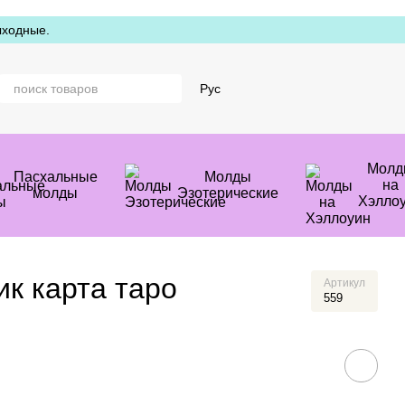
ыходные.
Рус
Молд
Пасхальные
Молды
на
молды
Эзотерические
Хэлло
к карта таро
Артикул
559