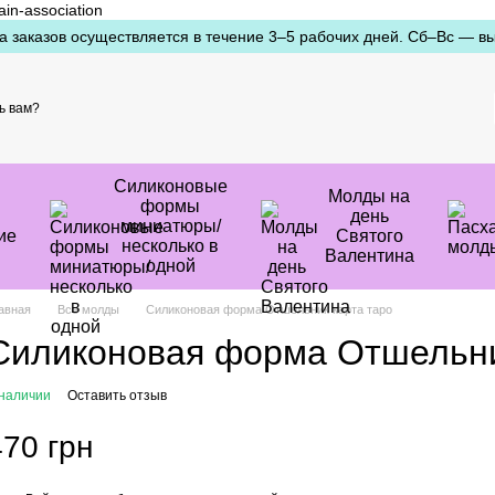
ain-association
а заказов осуществляется в течение 3–5 рабочих дней. Сб–Вс — в
ь вам?
Силиконовые
Молды на
формы
день
миниатюры/
ие
Святого
несколько в
Валентина
одной
авная
Все молды
Силиконовая форма Отшельник карта таро
Силиконовая форма Отшельни
 наличии
Оставить отзыв
470 грн