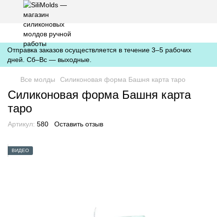
https://silimolds.com.ua//.well-known/apple-developer-merchantid-
domain-association
Отправка заказов осуществляется в течение 3–5 рабочих
дней. Сб–Вс — выходные.
Все молды
Силиконовая форма Башня карта таро
Силиконовая форма Башня карта
таро
Артикул:
580
Оставить отзыв
ВИДЕО