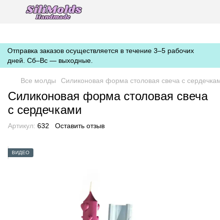
https://silimolds.com.ua//.well-known/apple-developer-merchantid-
domain-association
Отправка заказов осуществляется в течение 3–5 рабочих
дней. Сб–Вс — выходные.
Все молды
Силиконовая форма столовая свеча с сердечка
Силиконовая форма столовая свеча
с сердечками
Артикул:
632
Оставить отзыв
ВИДЕО