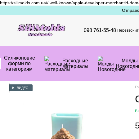
https://silimolds.com.ua//.well-known/apple-developer-merchantid-dom
Перейти к основному контенту
Отправк
098 761-55-48
Перезвонит
Силиконовие
Расходные
Mолды
форми по
материалы
Новогодн
категориям
Гл
ВИДЕО
В