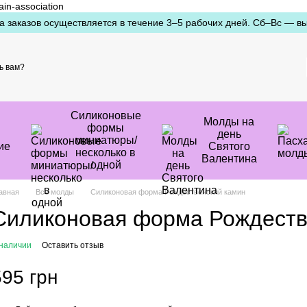
ain-association
а заказов осуществляется в течение 3–5 рабочих дней. Сб–Вс — в
ь вам?
Силиконовые
Молды на
формы
день
миниатюры/
ие
Святого
несколько в
Валентина
одной
авная
Все молды
Силиконовая форма Рождественский камин
Силиконовая форма Рождеств
 наличии
Оставить отзыв
595 грн