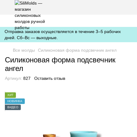
https://silimolds.com.ua//.well-known/apple-developer-merchantid-
domain-association
Отправка заказов осуществляется в течение 3–5 рабочих
дней. Сб–Вс — выходные.
Все молды
Силиконовая форма подсвечник ангел
Силиконовая форма подсвечник
ангел
Артикул:
827
Оставить отзыв
ХИТ
НОВИНКА
ВИДЕО