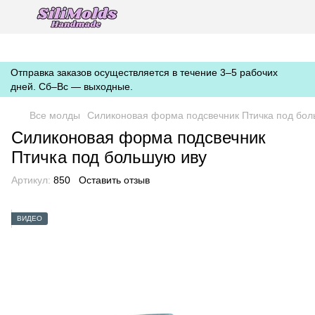
https://silimolds.com.ua//.well-known/apple-developer-merchantid-
domain-association
Отправка заказов осуществляется в течение 3–5 рабочих
дней. Сб–Вс — выходные.
Все молды
Силиконовая форма подсвечник Птичка под бол
Силиконовая форма подсвечник
Птичка под большую иву
Артикул:
850
Оставить отзыв
ВИДЕО