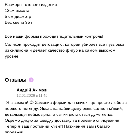
Размеры готового изделия:
12см высота
5 см диаметр
Вес свечи 95 г
Все наши формы проходят тщательный контроль!
Силикон проходит дегозацию, которая убирает все пузырьки
из силикона и делает качество фигур на самом высоком
уровне.
Отзывы
1
Андрій Акімов
12.01.2026 в 11:45
​"Я в захваті! 😍 Замовив форми для свічок і це просто любов з
першого погляду. Якість на найвищому рівні: силікон м’який,
деталізація неймовірна, а свічки дістаються дуже легко.
Окремо дякую за швидку доставку та приємне спілкування.
Тепер я ваш постійний клієнт! Натхнення вам і багато
продажів!