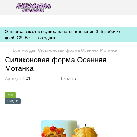
https://silimolds.com.ua//.well-known/apple-developer-merchantid-
domain-association
Отправка заказов осуществляется в течение 3–5 рабочих
дней. Сб–Вс — выходные.
Все молды
Силиконовая форма Осенняя Мотанка
Силиконовая форма Осенняя
Мотанка
Артикул:
801
1 отзыв
ХИТ
ВИДЕО