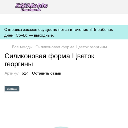
https://silimolds.com.ua//.well-known/apple-developer-merchantid-
domain-association
Отправка заказов осуществляется в течение 3–5 рабочих
дней. Сб–Вс — выходные.
Все молды
Силиконовая форма Цветок георгины
Силиконовая форма Цветок
георгины
Артикул:
614
Оставить отзыв
ВИДЕО