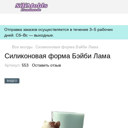
https://silimolds.com.ua//.well-known/apple-developer-merchantid-
domain-association
Отправка заказов осуществляется в течение 3–5 рабочих
дней. Сб–Вс — выходные.
Все молды
Силиконовая форма Бэйби Лама
Силиконовая форма Бэйби Лама
Артикул:
553
Оставить отзыв
ВИДЕО