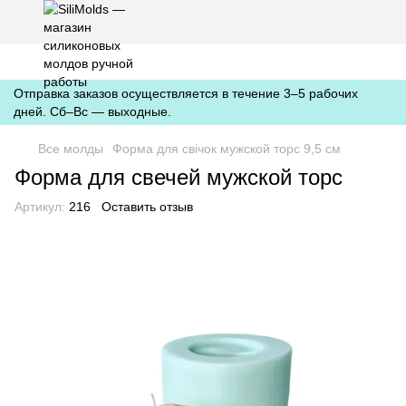
https://silimolds.com.ua//.well-known/apple-developer-merchantid-
domain-association
Отправка заказов осуществляется в течение 3–5 рабочих
дней. Сб–Вс — выходные.
Все молды
Форма для свічок мужской торс 9,5 см
Форма для свечей мужской торс
Артикул:
216
Оставить отзыв