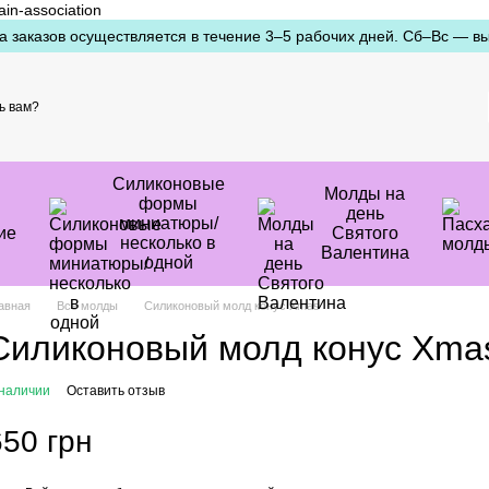
ain-association
а заказов осуществляется в течение 3–5 рабочих дней. Сб–Вс — в
ь вам?
Силиконовые
Молды на
формы
день
миниатюры/
ие
Святого
несколько в
Валентина
одной
авная
Все молды
Силиконовый молд конус Xmas
Силиконовый молд конус Xma
 наличии
Оставить отзыв
650 грн