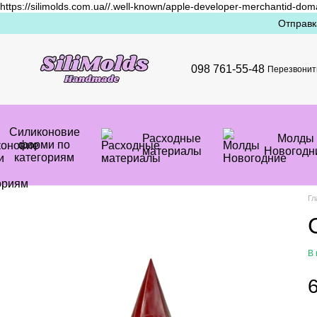
https://silimolds.com.ua//.well-known/apple-developer-merchantid-dom
Перейти к основному контенту
Отправк
098 761-55-48
Перезвонит
Силиконовие
Расходные
Mолды
форми по
материалы
Новогодн
категориям
Гл
В