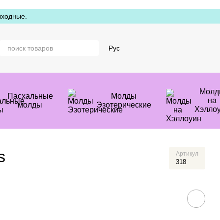
ыходные.
Рус
Молд
Пасхальные
Молды
на
молды
Эзотерические
Хэлло
s
Артикул
318