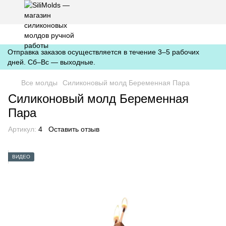
https://silimolds.com.ua//.well-known/apple-developer-merchantid-
domain-association
Отправка заказов осуществляется в течение 3–5 рабочих
дней. Сб–Вс — выходные.
Все молды
Силиконовый молд Беременная Пара
Силиконовый молд Беременная
Пара
Артикул:
4
Оставить отзыв
ВИДЕО